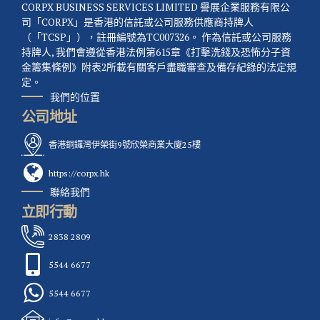
CORPX BUSINESS SERVICES LIMITED 譽展企業服務有限公
司「CORPX」是香港的信託或公司服務供應商持牌人
（「TCSP」），註冊編號為TC007326。 作為信託或公司服務
持牌人, 我們會遵從香港法例第615章《打擊洗錢及恐怖分子資
金籌集條例》附表2所載有關客戶盡職審查及備存紀錄的法定規
定。
我們的位置
公司地址
香港銅鑼灣伊榮街9號欣榮商業大廈25樓
https://corpx.hk
聯絡我們
立即行動
2838 2809
5544 6677
5544 6677