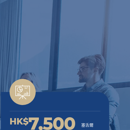
7,500
HK$
塞舌爾