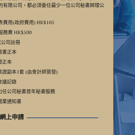
的有限公司，都必須委任最少一位公司秘書辧理公
用(政府費用) HK$105
費 HK$500
成公司註冊
冊證書正本
證正本
核證副本1套 (由會計師簽發)
事會議記錄
司出任公司秘書首年秘書服務
局開業通知書
e 網上申請