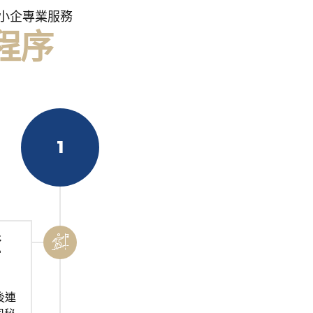
 中小企專業服務
程序
1
證
後連