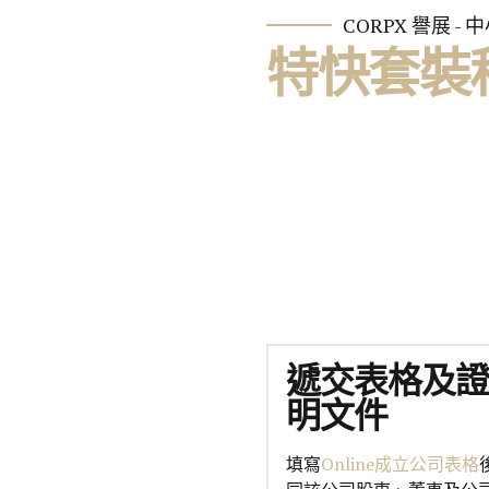
CORPX 譽展 -
特快套裝
遞交表格及
明文件
填寫
Online成立公司表格